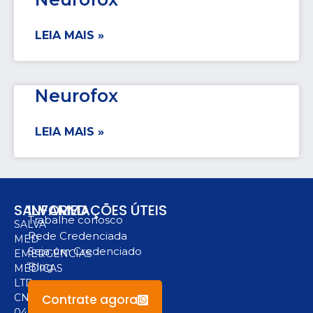
LEIA MAIS »
Neurofox
LEIA MAIS »
SALVAMED
INFORMAÇÕES ÚTEIS
Trabalhe conosco
SALVA
Rede Credenciada
MED
Seja um Credenciado
EMERGÊNCIAS
Blog
MÉDICAS
LTD
Contrate agora
CNPJ:
04.094.517/0001-