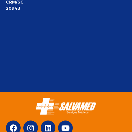
CRM/SC
20943