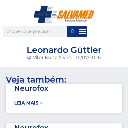
Quem Somos
Para Você
Para Sua Empresa
Leonardo Güttler
Vitor Kunz Alves
01/07/2026
Veja também:
Neurofox
LEIA MAIS »
Neurofox