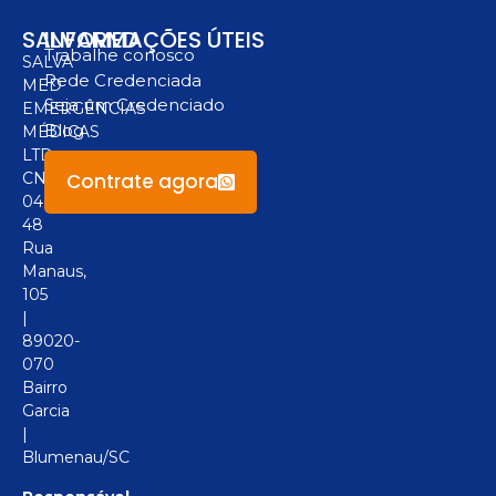
SALVAMED
INFORMAÇÕES ÚTEIS
Trabalhe conosco
SALVA
Rede Credenciada
MED
Seja um Credenciado
EMERGÊNCIAS
Blog
MÉDICAS
LTD
Contrate agora
CNPJ:
04.094.517/0001-
48
Rua
Manaus,
105
|
89020-
070
Bairro
Garcia
|
Blumenau/SC