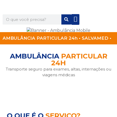
Quem Somos
Para Você
Para Sua Empresa
AMBULÂNCIA PARTICULAR 24h • SALVAMED •
AMBULÂNCIA
PARTICULAR
24H
Transporte seguro para exames, altas, internações ou
viagens médicas
O QUE É O
SERVIÇO?