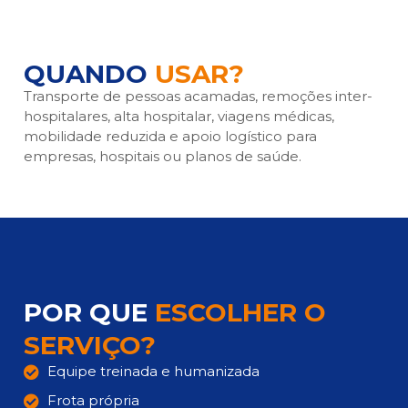
QUANDO
USAR?
Transporte de pessoas acamadas, remoções inter-
hospitalares, alta hospitalar, viagens médicas,
mobilidade reduzida e apoio logístico para
empresas, hospitais ou planos de saúde.
POR QUE
ESCOLHER O
SERVIÇO?
Equipe treinada e humanizada
Frota própria