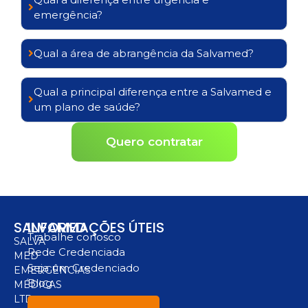
emergência?
Qual a área de abrangência da Salvamed?
Qual a principal diferença entre a Salvamed e
um plano de saúde?
Quero contratar
SALVAMED
INFORMAÇÕES ÚTEIS
Trabalhe conosco
SALVA
Rede Credenciada
MED
Seja um Credenciado
EMERGÊNCIAS
Blog
MÉDICAS
LTD