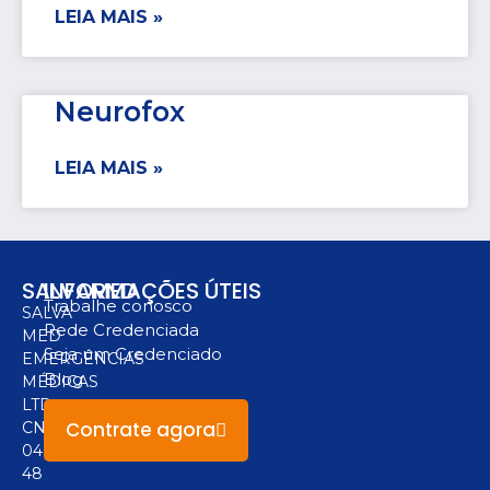
LEIA MAIS »
Neurofox
LEIA MAIS »
SALVAMED
INFORMAÇÕES ÚTEIS
Trabalhe conosco
SALVA
Rede Credenciada
MED
Seja um Credenciado
EMERGÊNCIAS
Blog
MÉDICAS
LTD
Contrate agora
CNPJ:
04.094.517/0001-
48