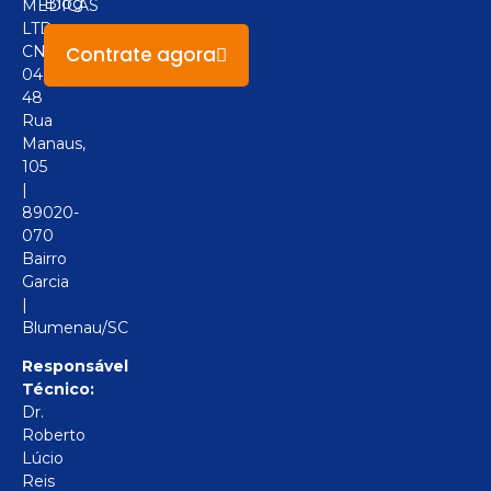
Blog
MÉDICAS
LTD
Contrate agora
CNPJ:
04.094.517/0001-
48
Rua
Manaus,
105
|
89020-
070
Bairro
Garcia
|
Blumenau/SC
Responsável
Técnico:
Dr.
Roberto
Lúcio
Reis