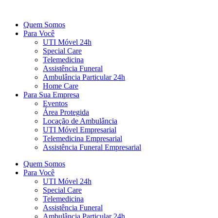
Ir
para
Quem Somos
o
Para Você
conteúdo
UTI Móvel 24h
Special Care
Telemedicina
Assistência Funeral
Ambulância Particular 24h
Home Care
Para Sua Empresa
Eventos
Área Protegida
Locação de Ambulância
UTI Móvel Empresarial
Telemedicina Empresarial
Assistência Funeral Empresarial
Quem Somos
Para Você
UTI Móvel 24h
Special Care
Telemedicina
Assistência Funeral
Ambulância Particular 24h