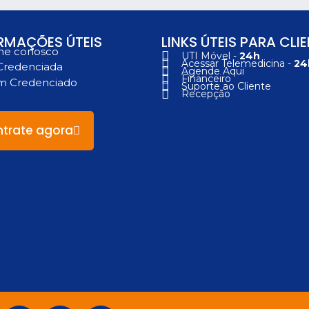
RMAÇÕES ÚTEIS
LINKS ÚTEIS PARA CLI
he conosco
UTI Móvel -
24h
Acessar Telemedicina -
24
Credenciada
Agende Aqui
Financeiro
um Credenciado
Suporte ao Cliente
Recepção
trate agora