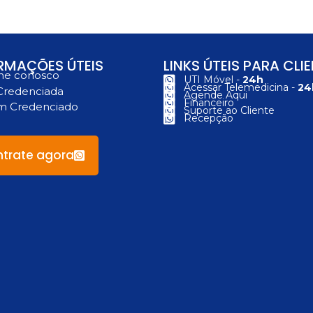
RMAÇÕES ÚTEIS
LINKS ÚTEIS PARA CLI
he conosco
UTI Móvel -
24h
Acessar Telemedicina -
24
Credenciada
Agende Aqui
Financeiro
um Credenciado
Suporte ao Cliente
Recepção
trate agora