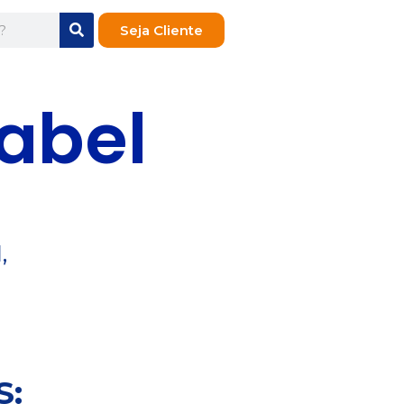
Seja Cliente
sabel
,
S: