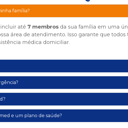
inha família?
incluir até
7 membros
da sua família em uma ún
ossa área de atendimento. Isso garante que todos
istência médica domiciliar.
rgência?
ed?
lvamed e um plano de saúde?