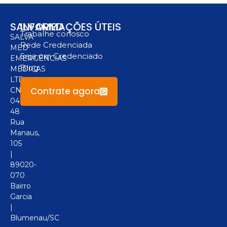
SALVAMED
INFORMAÇÕES ÚTEIS
Trabalhe conosco
SALVA
Rede Credenciada
MED
Seja um Credenciado
EMERGÊNCIAS
Blog
MÉDICAS
LTD
Contrate agora
CNPJ:
04.094.517/0001-
48
Rua
Manaus,
105
|
89020-
070
Bairro
Garcia
|
Blumenau/SC