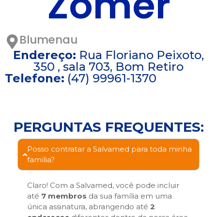
Zomer
Blumenau
Endereço:
Rua Floriano Peixoto,
350 , sala 703, Bom Retiro
Telefone:
(47) 99961-1370
PERGUNTAS FREQUENTES:
Posso contratar a Salvamed para toda minha
família?
Claro! Com a Salvamed, você pode incluir
até
7 membros
da sua família em uma
única assinatura, abrangendo até
2