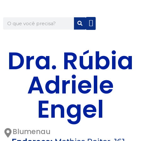
Quem Somos
Para Você
Para Sua Empresa
Dra. Rúbia
Adriele
Engel
Blumenau