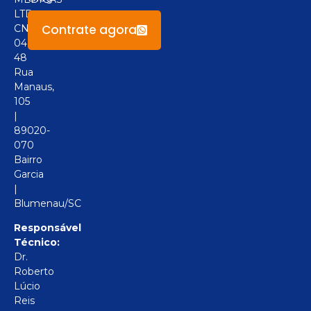
LTD
Contrate agora
CNPJ:
04.094.517/0001-
48
Rua
Manaus,
105
|
89020-
070
Bairro
Garcia
|
Blumenau/SC
Responsável
Técnico:
Dr.
Roberto
Lúcio
Reis