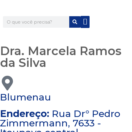
Quem Somos
Para Você
Para Sua Empresa
Dra. Marcela Ramos
da Silva
Blumenau
Endereço:
Rua Dr° Pedro
Zimmermann, 7633 -