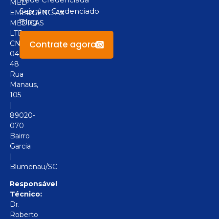
MED
Seja um Credenciado
EMERGÊNCIAS
Blog
MÉDICAS
LTD
Contrate agora
CNPJ:
04.094.517/0001-
48
Rua
Manaus,
105
|
89020-
070
Bairro
Garcia
|
Blumenau/SC
Responsável
Técnico:
Dr.
Roberto