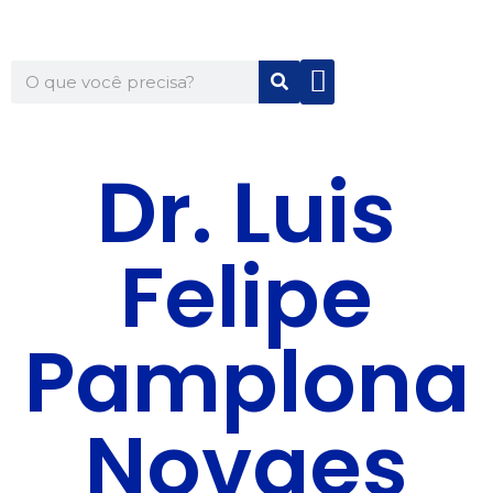
Quem Somos
Para Você
Para Sua Empresa
Dr. Luis
Felipe
Pamplona
Novaes