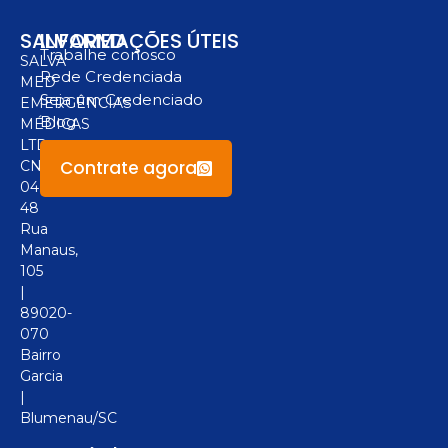
SALVAMED
INFORMAÇÕES ÚTEIS
Trabalhe conosco
SALVA
Rede Credenciada
MED
Seja um Credenciado
EMERGÊNCIAS
Blog
MÉDICAS
LTD
Contrate agora
CNPJ:
04.094.517/0001-
48
Rua
Manaus,
105
|
89020-
070
Bairro
Garcia
|
Blumenau/SC