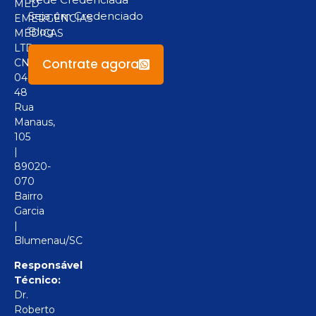
MED
Seja um Credenciado
EMERGÊNCIAS
Blog
MÉDICAS
LTD
Contrate agora
CNPJ:
04.094.517/0001-
48
Rua
Manaus,
105
|
89020-
070
Bairro
Garcia
|
Blumenau/SC
Responsável
Técnico:
Dr.
Roberto