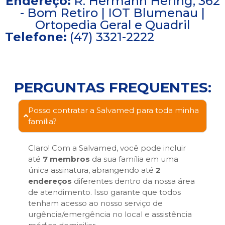
Endereço:
R. Hermann Hering, 362
- Bom Retiro | IOT Blumenau |
Ortopedia Geral e Quadril
Telefone:
(47) 3321-2222
PERGUNTAS FREQUENTES:
Posso contratar a Salvamed para toda minha
família?
Claro! Com a Salvamed, você pode incluir
até
7 membros
da sua família em uma
única assinatura, abrangendo até
2
endereços
diferentes dentro da nossa área
de atendimento. Isso garante que todos
tenham acesso ao nosso serviço de
urgência/emergência no local e assistência