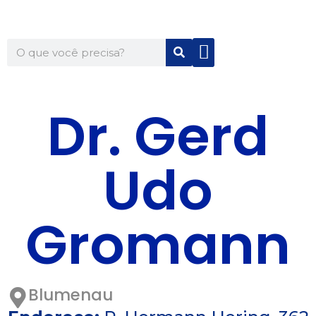
Quem Somos
Para Você
Para Sua Empresa
Dr. Gerd
Udo
Gromann
Blumenau