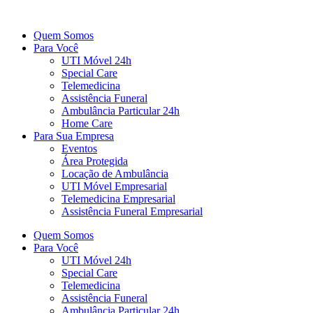
Ir
para
Quem Somos
o
Para Você
conteúdo
UTI Móvel 24h
Special Care
Telemedicina
Assistência Funeral
Ambulância Particular 24h
Home Care
Para Sua Empresa
Eventos
Área Protegida
Locação de Ambulância
UTI Móvel Empresarial
Telemedicina Empresarial
Assistência Funeral Empresarial
Quem Somos
Para Você
UTI Móvel 24h
Special Care
Telemedicina
Assistência Funeral
Ambulância Particular 24h