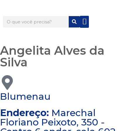
Quem Somos
Para Você
Para Sua Empresa
Angelita Alves da
Silva
Blumenau
Endereço:
Marechal
Floriano Peixoto, 350 -