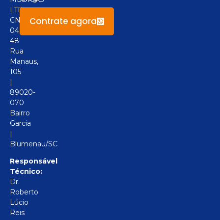
LTD
Contrate agora
CNPJ:
04.094.517/0001-
48
Rua
Manaus,
105
|
89020-
070
Bairro
Garcia
|
Blumenau/SC
Responsável
Técnico:
Dr.
Roberto
Lúcio
Reis